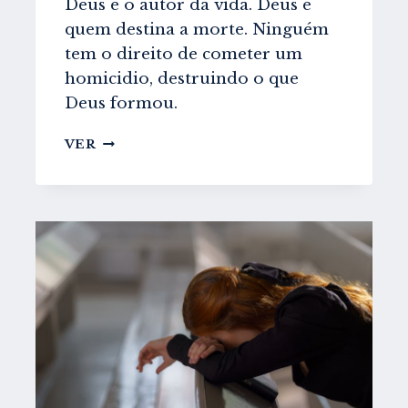
Deus é o autor da vida. Deus é
quem destina a morte. Ninguém
tem o direito de cometer um
homicidio, destruindo o que
Deus formou.
ABORTO
VER
–
UMA
VISÃO
BIBLICA