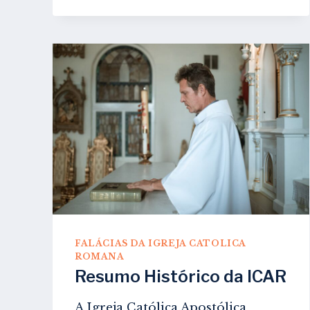
–
IGREJA
DE
JESUS
CRISTO
DOS
SANTOS
DOS
ÚLTIMOS
DIAS
FALÁCIAS DA IGREJA CATOLICA
ROMANA
Resumo Histórico da ICAR
A Igreja Católica Apostólica