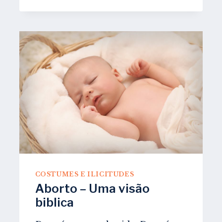
ESPIRITUALISTA
PARA
ESVAZIAR
A
MENTE
COSTUMES E ILICITUDES
Aborto – Uma visão
biblica