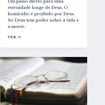
Um passo direto para uma
eternidade longe de Deus. O
homicidio é proibido por Deus.
Só Deus tem poder sobre a vida e
a morte.
EUTANÁSIA
VER
–
O
QUE
DIZ
A
BIBLIA?