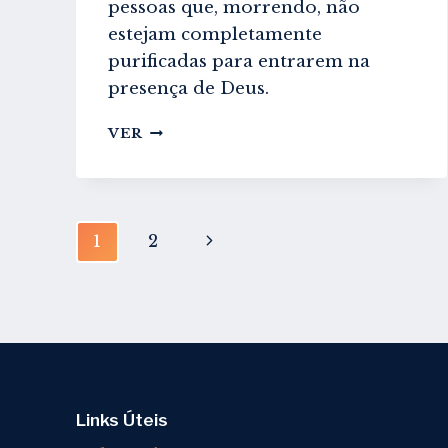
pessoas que, morrendo, não
estejam completamente
purificadas para entrarem na
presença de Deus.
PURGATÓRIO
VER
Page
Next
1
2
navigation
Page
Links Úteis