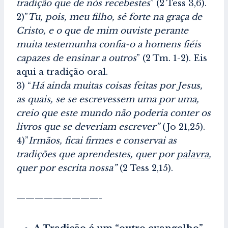
tradição que de nós recebestes
” (2 Tess 3,6).
2)”
Tu, pois, meu filho, sê forte na graça de
Cristo, e o que de mim ouviste perante
muita testemunha confia-o a homens fiéis
capazes de ensinar a outros
” (2 Tm. 1-2). Eis
aqui a tradição oral.
3) “
Há ainda muitas coisas feitas por Jesus,
as quais, se se escrevessem uma por uma,
creio que este mundo não poderia conter os
livros que se deveriam escrever”
(Jo 21,25).
4)”
Irmãos, ficai firmes e conservai as
tradições que aprendestes, quer por
palavra
,
quer por escrita nossa”
(2 Tess 2,15).
—————————-