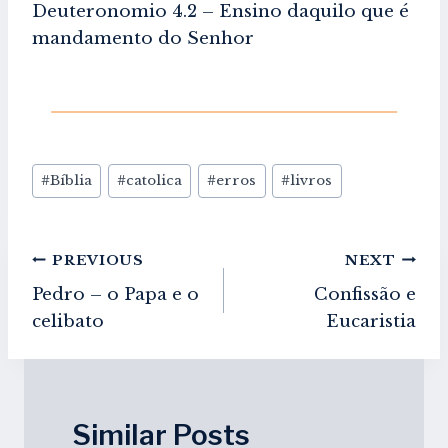
Deuteronomio 4.2 – Ensino daquilo que é
mandamento do Senhor
Post
#
Bíblia
#
catolica
#
erros
#
livros
Tags:
Navegação
PREVIOUS
NEXT
de
Pedro – o Papa e o
Confissão e
artigos
celibato
Eucaristia
Similar Posts