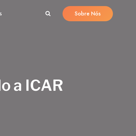
Sobre Nós
s
do a ICAR