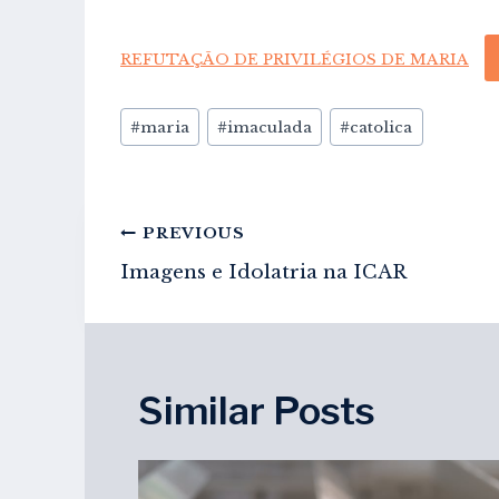
REFUTAÇÃO DE PRIVILÉGIOS DE MARIA
Post
#
maria
#
imaculada
#
catolica
Tags:
Navegação
PREVIOUS
de
Imagens e Idolatria na ICAR
artigos
Similar Posts