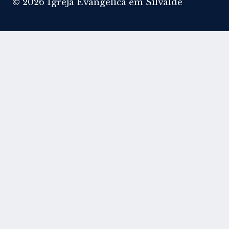
© 2026 Igreja Evangélica em Silvalde
Início
Toggle
Artigos
Child
Menu
Toggle
Doutrina Bíblica
Child
Menu
Eclesiologia
Bibliologia
Soteriologia
Pneumatologia
Escatologia
Angeologia
Toggle
Estudos Bíblicos
Child