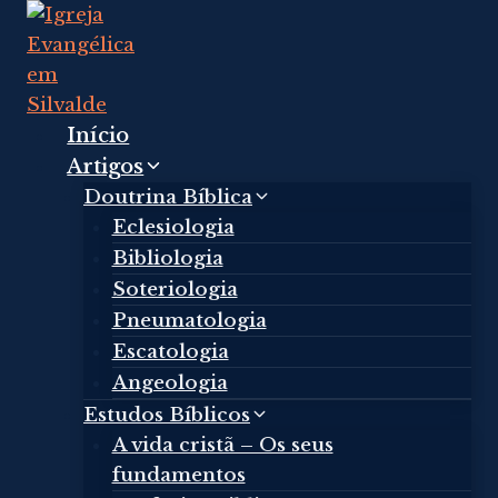
Skip
to
content
Início
Artigos
Doutrina Bíblica
Eclesiologia
Bibliologia
Soteriologia
Pneumatologia
Escatologia
Angeologia
Estudos Bíblicos
A vida cristã – Os seus
fundamentos