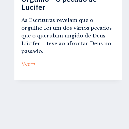
Lucifer
As Escrituras revelam que o
orgulho foi um dos vários pecados
que o querubim ungido de Deus –
Lúcifer – teve ao afrontar Deus no
passado.
Orgulho
Ver
–
O
pecado
de
Lucifer