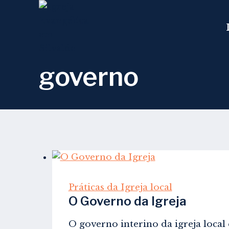
Skip
to
content
governo
Práticas da Igreja local
O Governo da Igreja
O governo interino da igreja local