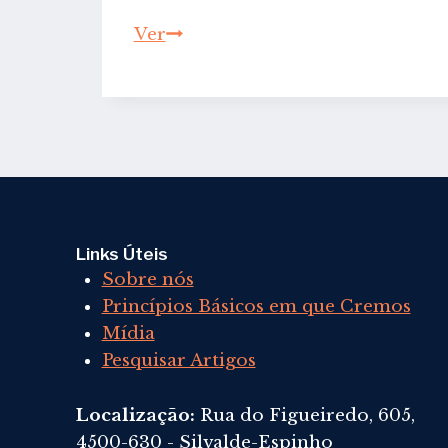
O
Ver
Governo
da
Igreja
Links Úteis
Sobre nós
Princípios Básicos em que Cremos
Mídia
Pesquisar Artigos
Localização:
Rua do Figueiredo, 605,
4500-630 - Silvalde-Espinho