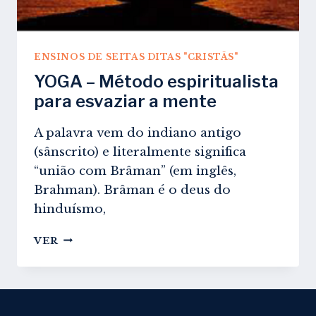
ENSINOS DE SEITAS DITAS "CRISTÃS"
YOGA – Método espiritualista
para esvaziar a mente
A palavra vem do indiano antigo
(sânscrito) e literalmente significa
“união com Brâman” (em inglês,
Brahman). Brâman é o deus do
hinduísmo,
YOGA
VER
–
MÉTODO
ESPIRITUALISTA
PARA
ESVAZIAR