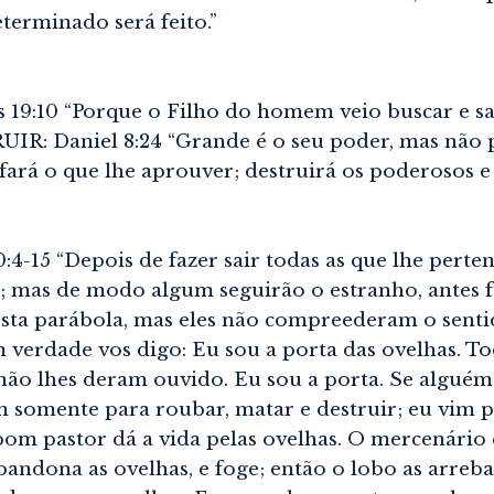
terminado será feito.”
9:10 “Porque o Filho do homem veio buscar e sal
 Daniel 8:24 “Grande é o seu poder, mas não po
fará o que lhe aprouver; destruirá os poderosos e
5 “Depois de fazer sair todas as que lhe pertence
 mas de modo algum seguirão o estranho, antes 
esta parábola, mas eles não compreederam o sentido
 verdade vos digo: Eu sou a porta das ovelhas. T
 não lhes deram ouvido. Eu sou a porta. Se alguém 
em somente para roubar, matar e destruir; eu vim
om pastor dá a vida pelas ovelhas. O mercenário 
abandona as ovelhas, e foge; então o lobo as arreb