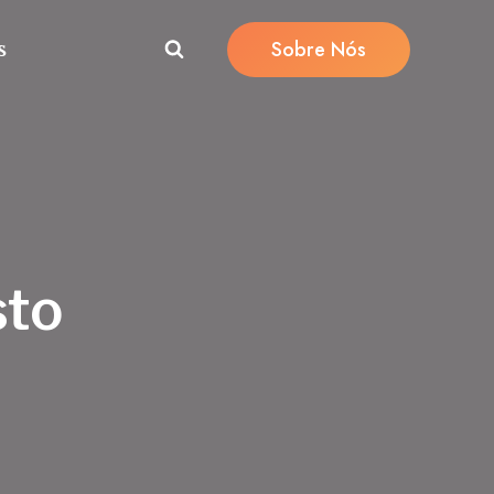
Sobre Nós
s
sto