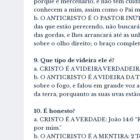
porque é mercenário, e não tem cuida
conhecem a mim, assim como o Pai me 
b. O ANTICRISTO É O PASTOR INÚTIL: Z
das que estão perecendo, não buscará 
das gordas, e lhes arrancará até as un
sobre o olho direito; o braço completa
9. Que tipo de videira ele é?
a. CRISTO É A VIDEIRA VERDADEIRA: Jo
b. O ANTICRISTO É A VIDEIRA DA TERR
sobre o fogo, e falou em grande voz ao
da terra, porquanto as suas uvas estã
10. É honesto?
a. CRISTO É A VERDADE: João 14:6 “Re
por mim.”
b. O ANTICRISTO É A MENTIRA: 2 Tessa