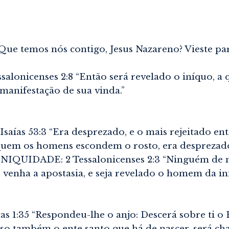
ue temos nós contigo, Jesus Nazareno? Vieste par
lonicenses 2:8 “Então será revelado o iníquo, a
 manifestação de sua vinda.”
as 53:3 “Era desprezado, e o mais rejeitado en
uem os homens escondem o rosto, era desprezado,
QUIDADE: 2 Tessalonicenses 2:3 “Ninguém de 
venha a apostasia, e seja revelado o homem da ini
:35 “Respondeu-lhe o anjo: Descerá sobre ti o E
sso também o ente santo que há de nascer, será ch