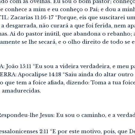
do com as ovelhas. Eu sou o bom pastor; conheço 
conhece a mim e eu conheço o Pai; e dou a minha
acarias 11:16-17 “Porque, eis que suscitarei um 
a desgarrada, não curará a que foi ferida, nem ap
has. Ai do pastor inútil, que abandona o rebanho; 
mente se lhe secará, e o olho direito de todo se e
ão 15:11 “Eu sou a videira verdadeira, e meu pai
A: Apocalipse 14:18 “Saiu ainda do altar outro 
 que tem a foice afiada, dizendo: Toma a tua foice 
o amadurecidas.
spondeu-lhe Jesus: Eu sou o caminho, e a verdad
lonicenses 2:11 “E por este motivo, pois, que D