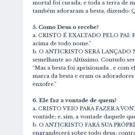
mortal foi curada; e toda a terra de 
também adoraram a besta, dizendo: Q
5. Como Deus o recebe?
a. CRISTO É EXALTADO PELO PAI: Fil
acima de todo nome.”
b. O ANTICRISTO SERÁ LANÇADO NO LA
semelhante ao Altíssimo. Contudo ser
“Mas a besta foi aprisionada , e com e
marca da besta e eram os adoradores
enxofre.”
6. Ele faz a vontade de quem?
a. CRISTO VEIO PARA FAZER A VONTAD
vontade; e, sim, a vontade daquele qu
b. O ANTICRISTO FARÁ SUA PRÓPRIA VO
engrandecerá sobre todo deus; contra 