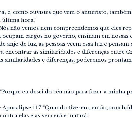
hora; e, como ouvistes que vem o anticristo, també
 última hora.”
e. Nós não vemos nem compreendemos que eles rep
o, ocupam cargos no governo, ensinam em nossas e
de anjo de luz, as pessoas vêem essa luz e pensam q
a encontrar as similaridades e diferenças entre C
 similaridades e diferenças, poderemos prontam
orque eu desci do céu não para fazer a minha pró
ocalipse 11:7 “Quando tiverem, então, concluíd
ontra elas e as vencerá e matará.”