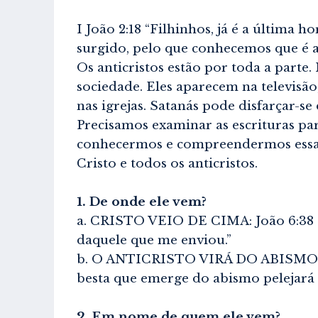
I João 2:18 “Filhinhos, já é a última 
surgido, pelo que conhecemos que é a
Os anticristos estão por toda a part
sociedade. Eles aparecem na televisã
nas igrejas. Satanás pode disfarçar-se 
Precisamos examinar as escrituras par
conhecermos e compreendermos essas
Cristo e todos os anticristos.
1. De onde ele vem?
a. CRISTO VEIO DE CIMA: João 6:38 “P
daquele que me enviou.”
b. O ANTICRISTO VIRÁ DO ABISMO: Ap
besta que emerge do abismo pelejará c
2. Em nome de quem ele vem?