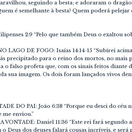
maravilhou, seguindo a besta; e adoraram o dragão
uem é semelhante à besta? Quem poderá pelejar c
ipenses 2:9 “Pelo que também Deus o exaltou sob
GO DE FOGO: Isaías 14:14-15 “Subirei acima da
ás precipitado para o reino dos mortos, no mais 
la o falso profeta que, com os sinais feitos diante
 da sua imagem. Os dois foram lançados vivos den
E DO PAI: João 6:38 “Porque eu desci do céu nã
e me enviou.”
NTADE: Daniel 11:36 “Este rei fará segundo a su
o Deus dos deuses falará cousas incríveis, e será