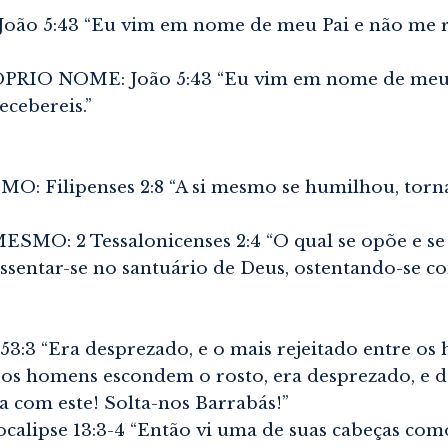
o 5:43 “Eu vim em nome de meu Pai e não me rec
IO NOME: João 5:43 “Eu vim em nome de meu Pai
cebereis.”
Filipenses 2:8 “A si mesmo se humilhou, tornan
O: 2 Tessalonicenses 2:4 “O qual se opõe e se 
assentar-se no santuário de Deus, ostentando-se c
:3 “Era desprezado, e o mais rejeitado entre os
s homens escondem o rosto, era desprezado, e del
a com este! Solta-nos Barrabás!”
pse 13:3-4 “Então vi uma de suas cabeças como 