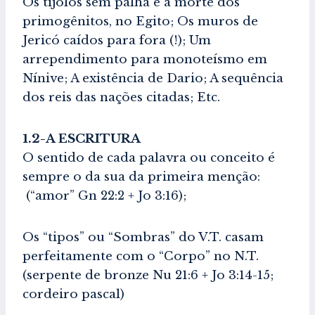
Os tijolos sem palha e a morte dos
primogênitos, no Egito; Os muros de
Jericó caídos para fora (!); Um
arrependimento para monoteísmo em
Nínive; A existência de Dario; A sequência
dos reis das nações citadas; Etc.
1.2-A ESCRITURA
O sentido de cada palavra ou conceito é
sempre o da sua da primeira menção:
(“amor” Gn 22:2 + Jo 3:16);
Os “tipos” ou “Sombras” do V.T. casam
perfeitamente com o “Corpo” no N.T.
(serpente de bronze Nu 21:6 + Jo 3:14-15;
cordeiro pascal)