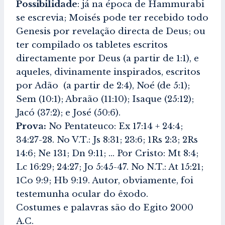
Possibilidade
: já na época de Hammurabi
se escrevia; Moisés pode ter recebido todo
Genesis por revelação directa de Deus; ou
ter compilado os tabletes escritos
directamente por Deus (a partir de 1:1), e
aqueles, divinamente inspirados, escritos
por Adão (a partir de 2:4), Noé (de 5:1);
Sem (10:1); Abraão (11:10); Isaque (25:12);
Jacó (37:2); e José (50:6).
Prova:
No Pentateuco: Ex 17:14 + 24:4;
34:27-28. No V.T.: Js 8:31; 23:6; 1Rs 2:3; 2Rs
14:6; Ne 131; Dn 9:11; … Por Cristo: Mt 8:4;
Lc 16:29; 24:27; Jo 5:45-47. No N.T.: At 15:21;
1Co 9:9; Hb 9:19. Autor, obviamente, foi
testemunha ocular do êxodo.
Costumes e palavras são do Egito 2000
A.C.