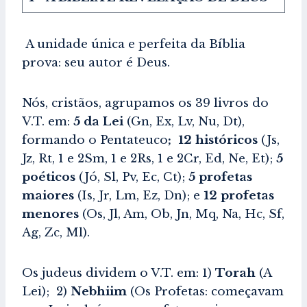
A unidade única e perfeita da Bíblia
prova: seu autor é Deus.
Nós, cristãos, agrupamos os 39 livros do
V.T. em:
5 da Lei
(Gn, Ex, Lv, Nu, Dt),
formando o Pentateuco
; 12 históricos
(Js,
Jz, Rt, 1 e 2Sm, 1 e 2Rs, 1 e 2Cr, Ed, Ne, Et);
5
poéticos
(Jó, Sl, Pv, Ec, Ct);
5 profetas
maiores
(Is, Jr, Lm, Ez, Dn); e
12 profetas
menores
(Os, Jl, Am, Ob, Jn, Mq, Na, Hc, Sf,
Ag, Zc, Ml).
Os judeus dividem o V.T. em: 1)
Torah
(A
Lei); 2)
Nebhiim
(Os Profetas: começavam