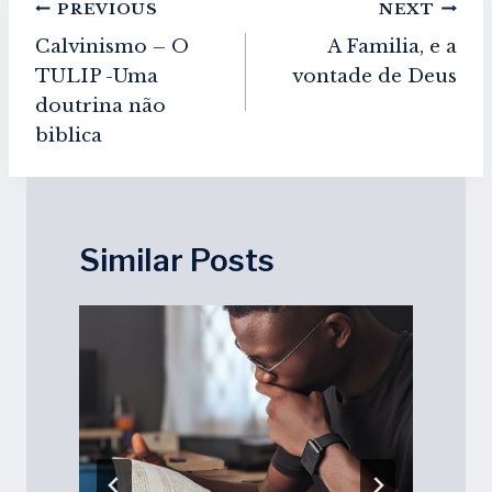
Navegação
PREVIOUS
NEXT
de
Calvinismo – O
A Familia, e a
artigos
TULIP -Uma
vontade de Deus
doutrina não
biblica
Similar Posts