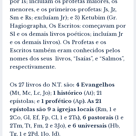
por Is; incluíam os profetas maiores, os
menores, e os primeiros-profetas: Js, Jz,
Sm e Rs; excluíam Jr); e 3) Ketubim (Gr.
Hagiographa, Os Escritos: começavam por
Sl e os demais livros poéticos; incluíam Jr
e os demais livros). Os Profetas e os
Escritos também eram conhecidos pelos
nomes dos seus livros, “Isaías”, e “Salmos”,
respectivamente.
Os 27 livros do N.T. são
: 4 Evangelhos
(Mt, Mc, Lc, Jo);
1 histórico
(At); 21
epístolas; e
1 profético
(Ap
). As 21
epístolas são 9 a igrejas locais
(Rm, 1 e
2Co, Gl, Ef, Fp, Cl, 1 e 2Ts
), 6 pastorais
(1 e
2Tm, Tt, Fm, 2 e 3Jo),
e 6 universais
(Hb,
Tg, 1 e 2Pd, 1Jo, Jd).