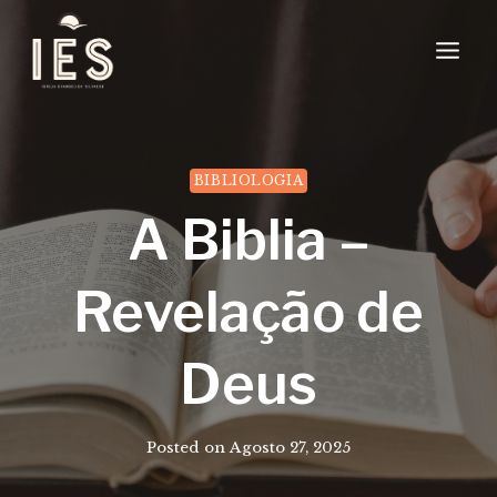
Skip
to
content
BIBLIOLOGIA
A Biblia –
Revelação de
Deus
Posted on
Agosto 27, 2025