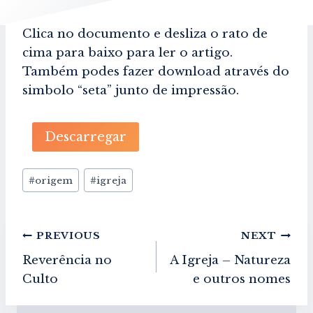
Clica no documento e desliza o rato de
cima para baixo para ler o artigo.
Também podes fazer download através do
simbolo “seta” junto de impressão.
Descarregar
Post
#
origem
#
igreja
Tags:
Navegação
PREVIOUS
NEXT
de
Reverência no
A Igreja – Natureza
artigos
Culto
e outros nomes